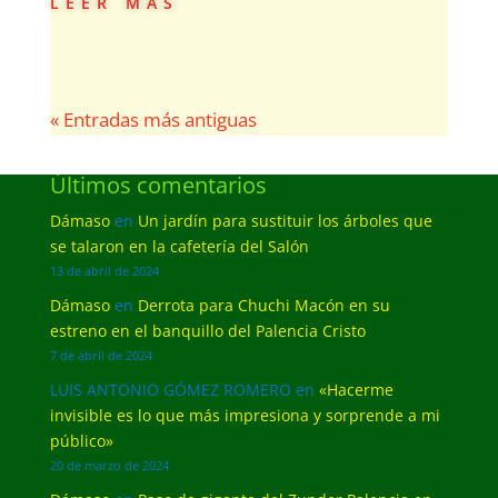
leer más
« Entradas más antiguas
Últimos comentarios
Dámaso
en
Un jardín para sustituir los árboles que
se talaron en la cafetería del Salón
13 de abril de 2024
Dámaso
en
Derrota para Chuchi Macón en su
estreno en el banquillo del Palencia Cristo
7 de abril de 2024
LUIS ANTONIO GÓMEZ ROMERO
en
«Hacerme
invisible es lo que más impresiona y sorprende a mi
público»
20 de marzo de 2024