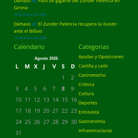
Dámaso
en
Paso de gigante del Zunder Palencia en
Girona
14 de enero de 2024
Dámaso
en
El Zunder Palencia recupera la ilusión
ante el Bilbao
14 de enero de 2024
Calendario
Categorias
Ayudas y Oposiciones
Agosto 2026
L
M
X
J
V
S
D
Castilla y León
Castromocho
1
2
Crónica
3
4
5
6
7
8
9
Cultura
10
11
12
13
14
15
16
Deportes
17
18
19
20
21
22
23
Entrevista
24
25
26
27
28
29
30
Gastronomía
Infraestructuras
31