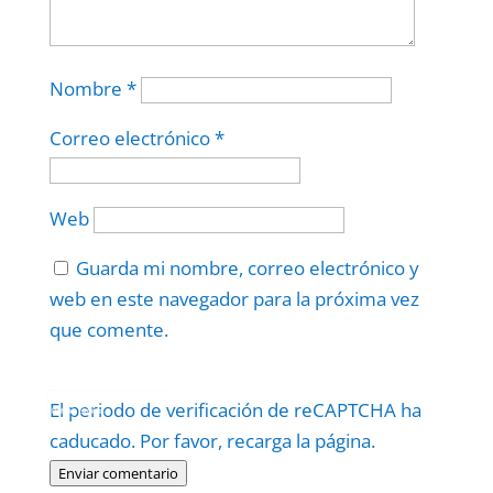
Nombre
*
Correo electrónico
*
Web
Guarda mi nombre, correo electrónico y
web en este navegador para la próxima vez
que comente.
Protegidos por
reCAPTCHA
El periodo de verificación de reCAPTCHA ha
Politica
–
Términos
.
caducado. Por favor, recarga la página.
Enviar comentario