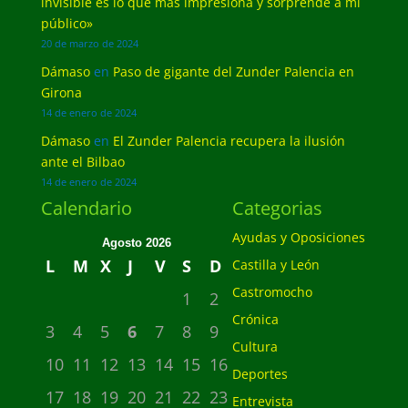
invisible es lo que más impresiona y sorprende a mi
público»
20 de marzo de 2024
Dámaso
en
Paso de gigante del Zunder Palencia en
Girona
14 de enero de 2024
Dámaso
en
El Zunder Palencia recupera la ilusión
ante el Bilbao
14 de enero de 2024
Calendario
Categorias
Ayudas y Oposiciones
Agosto 2026
L
M
X
J
V
S
D
Castilla y León
Castromocho
1
2
Crónica
3
4
5
6
7
8
9
Cultura
10
11
12
13
14
15
16
Deportes
17
18
19
20
21
22
23
Entrevista