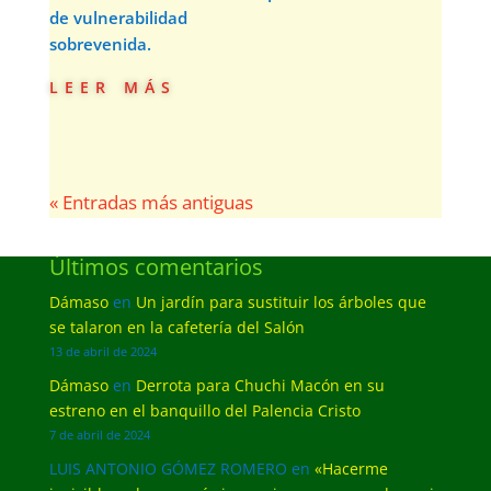
de vulnerabilidad
sobrevenida.
leer más
« Entradas más antiguas
Últimos comentarios
Dámaso
en
Un jardín para sustituir los árboles que
se talaron en la cafetería del Salón
13 de abril de 2024
Dámaso
en
Derrota para Chuchi Macón en su
estreno en el banquillo del Palencia Cristo
7 de abril de 2024
LUIS ANTONIO GÓMEZ ROMERO
en
«Hacerme