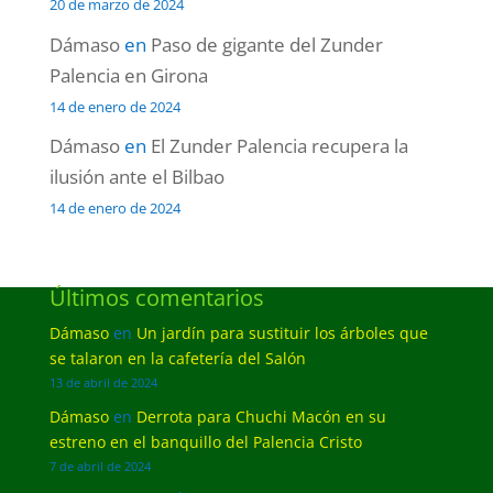
20 de marzo de 2024
Dámaso
en
Paso de gigante del Zunder
Palencia en Girona
14 de enero de 2024
Dámaso
en
El Zunder Palencia recupera la
ilusión ante el Bilbao
14 de enero de 2024
Últimos comentarios
Dámaso
en
Un jardín para sustituir los árboles que
se talaron en la cafetería del Salón
13 de abril de 2024
Dámaso
en
Derrota para Chuchi Macón en su
estreno en el banquillo del Palencia Cristo
7 de abril de 2024