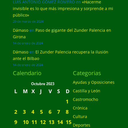
LUIS ANTONIO GÓMEZ ROMERO
en
«Hacerme
invisible es lo que más impresiona y sorprende a mi
público»
20 de marzo de 2024
Dámaso
en
Paso de gigante del Zunder Palencia en
Girona
14 de enero de 2024
Dámaso
en
El Zunder Palencia recupera la ilusión
ante el Bilbao
14 de enero de 2024
Calendario
Categorias
Ayudas y Oposiciones
Octubre 2023
L
M
X
J
V
S
D
Castilla y León
Castromocho
1
Crónica
2
3
4
5
6
7
8
Cultura
9
10
11
12
13
14
15
Deportes