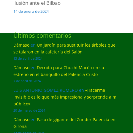
ilusión ante el Bilbao
14 de enero de 2024
Últimos comentarios
Dámaso
en
Un jardín para sustituir los árboles que
se talaron en la cafetería del Salón
13 de abril de 2024
Dámaso
en
Derrota para Chuchi Macón en su
estreno en el banquillo del Palencia Cristo
7 de abril de 2024
LUIS ANTONIO GÓMEZ ROMERO
en
«Hacerme
invisible es lo que más impresiona y sorprende a mi
público»
20 de marzo de 2024
Dámaso
en
Paso de gigante del Zunder Palencia en
Girona