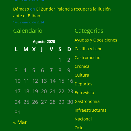
14 de enero de 2024
Dámaso
en
El Zunder Palencia recupera la ilusión
ante el Bilbao
14 de enero de 2024
Calendario
Categorias
Ayudas y Oposiciones
Agosto 2026
L
M
X
J
V
S
D
Castilla y León
Castromocho
1
2
Crónica
3
4
5
6
7
8
9
Cultura
10
11
12
13
14
15
16
Deportes
17
18
19
20
21
22
23
Entrevista
24
25
26
27
28
29
30
Gastronomía
Infraestructuras
31
Nacional
« Mar
Ocio