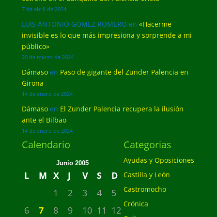
7 de abril de 2024
LUIS ANTONIO GÓMEZ ROMERO
en
«Hacerme
invisible es lo que más impresiona y sorprende a mi
público»
20 de marzo de 2024
Dámaso
en
Paso de gigante del Zunder Palencia en
Girona
14 de enero de 2024
Dámaso
en
El Zunder Palencia recupera la ilusión
ante el Bilbao
14 de enero de 2024
Calendario
Categorias
Ayudas y Oposiciones
Junio 2005
L
M
X
J
V
S
D
Castilla y León
Castromocho
1
2
3
4
5
Crónica
6
7
8
9
10
11
12