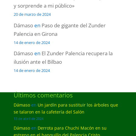
y sorprende a mi público»
20 de marzo de 2024
Dámaso
en
Paso de gigante del Zunder
Palencia en Girona
14 de enero de 2024
Dámaso
en
El Zunder Palencia recupera la
ilusión ante el Bilbao
14 de enero de 2024
Últimos comentarios
Dámaso
en
Un jardín para sustituir los árboles que
se talaron en la cafetería del Salón
13 de abril de 2024
Dámaso
en
Derrota para Chuchi Macón en su
estreno en el banquillo del Palencia Cristo