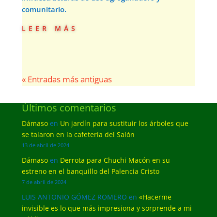
comunitario.
leer más
« Entradas más antiguas
Últimos comentarios
Dámaso
en
Un jardín para sustituir los árboles que
se talaron en la cafetería del Salón
13 de abril de 2024
Dámaso
en
Derrota para Chuchi Macón en su
estreno en el banquillo del Palencia Cristo
7 de abril de 2024
LUIS ANTONIO GÓMEZ ROMERO
en
«Hacerme
invisible es lo que más impresiona y sorprende a mi