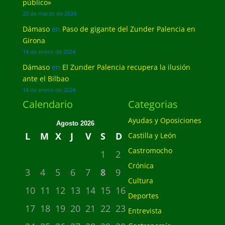
público»
20 de marzo de 2024
Dámaso
en
Paso de gigante del Zunder Palencia en
Girona
14 de enero de 2024
Dámaso
en
El Zunder Palencia recupera la ilusión
ante el Bilbao
14 de enero de 2024
Calendario
Categorias
Ayudas y Oposiciones
Agosto 2026
L
M
X
J
V
S
D
Castilla y León
Castromocho
1
2
Crónica
3
4
5
6
7
8
9
Cultura
10
11
12
13
14
15
16
Deportes
17
18
19
20
21
22
23
Entrevista