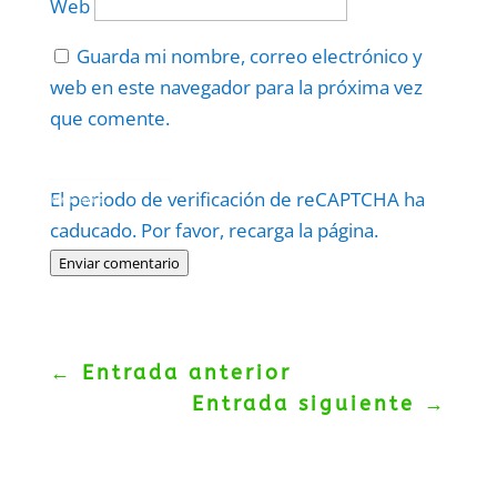
Web
Guarda mi nombre, correo electrónico y
web en este navegador para la próxima vez
que comente.
Protegidos por
reCAPTCHA
El periodo de verificación de reCAPTCHA ha
Politica
–
Términos
.
caducado. Por favor, recarga la página.
Enviar comentario
←
Entrada anterior
Entrada siguiente
→