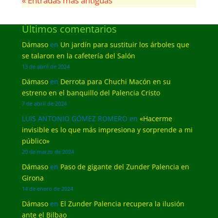
« Entradas más antiguas
Últimos comentarios
Dámaso
en
Un jardín para sustituir los árboles que
se talaron en la cafetería del Salón
13 de abril de 2024
Dámaso
en
Derrota para Chuchi Macón en su
estreno en el banquillo del Palencia Cristo
7 de abril de 2024
LUIS ANTONIO GÓMEZ ROMERO
en
«Hacerme
invisible es lo que más impresiona y sorprende a mi
público»
20 de marzo de 2024
Dámaso
en
Paso de gigante del Zunder Palencia en
Girona
14 de enero de 2024
Dámaso
en
El Zunder Palencia recupera la ilusión
ante el Bilbao