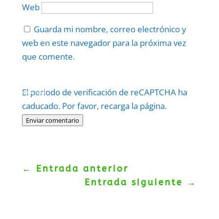
Web
Guarda mi nombre, correo electrónico y
web en este navegador para la próxima vez
que comente.
Protegidos por
reCAPTCHA
El periodo de verificación de reCAPTCHA ha
Politica
–
Términos
.
caducado. Por favor, recarga la página.
Enviar comentario
←
Entrada anterior
Entrada siguiente
→