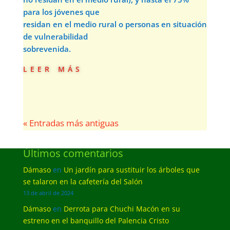
para los jóvenes que
residan en el medio rural o personas en situación
de vulnerabilidad
sobrevenida.
leer más
« Entradas más antiguas
Últimos comentarios
Dámaso
en
Un jardín para sustituir los árboles que
se talaron en la cafetería del Salón
13 de abril de 2024
Dámaso
en
Derrota para Chuchi Macón en su
estreno en el banquillo del Palencia Cristo