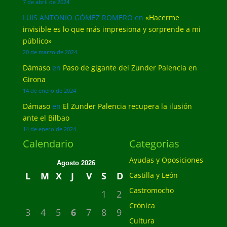
7 de abril de 2024
LUIS ANTONIO GÓMEZ ROMERO
en
«Hacerme
invisible es lo que más impresiona y sorprende a mi
público»
20 de marzo de 2024
Dámaso
en
Paso de gigante del Zunder Palencia en
Girona
14 de enero de 2024
Dámaso
en
El Zunder Palencia recupera la ilusión
ante el Bilbao
14 de enero de 2024
Calendario
Categorias
Ayudas y Oposiciones
Agosto 2026
L
M
X
J
V
S
D
Castilla y León
Castromocho
1
2
Crónica
3
4
5
6
7
8
9
Cultura