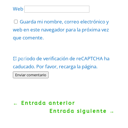
Web
Guarda mi nombre, correo electrónico y
web en este navegador para la próxima vez
que comente.
Protegidos por
reCAPTCHA
El periodo de verificación de reCAPTCHA ha
Politica
–
Términos
.
caducado. Por favor, recarga la página.
Enviar comentario
←
Entrada anterior
Entrada siguiente
→