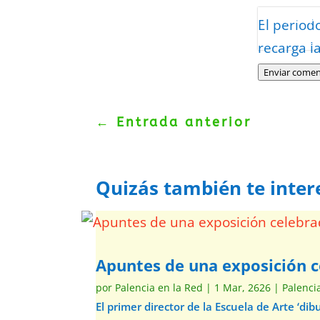
Protegidos p
El period
Politica
–
Tér
recarga l
Enviar comen
←
Entrada anterior
Quizás también te inter
Apuntes de una exposición c
por
Palencia en la Red
|
1 Mar, 2626
|
Palenci
El primer director de la Escuela de Arte ‘d