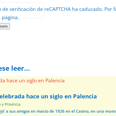
or
reCAPTCHA
o de verificación de reCAPTCHA ha caducado. Por f
minos
.
a página.
tario
ese leer…
elebrada hace un siglo en Palencia
a y Provincia
ibujó’ a sus amigos en marzo de 1926 en el Casino, en una mue