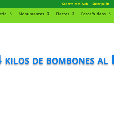
Soporta esta Web
Suscripción
oria
Monumentos
Fiestas
Fotos/Videos
 kilos de bombones al