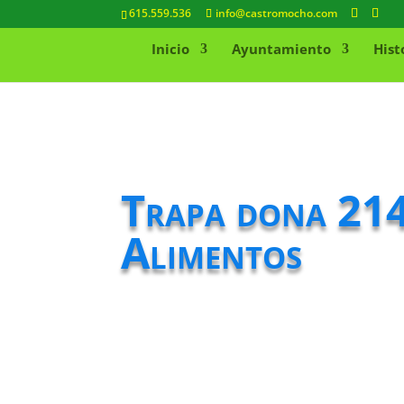
615.559.536
info@castromocho.com
Inicio
Ayuntamiento
Hist
Trapa dona 214
Alimentos