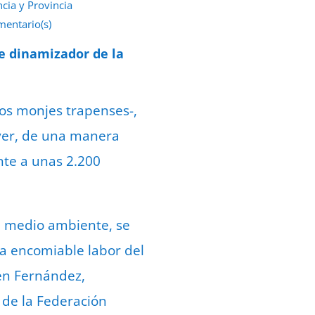
ncia y Provincia
mentario(s)
e septiembre de 2022
te dinamizador de la
los monjes trapenses-,
ayer, de una manera
nte a unas 2.200
 medio ambiente, se
la encomiable labor del
én Fernández,
 de la Federación