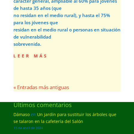
carácter general, ampliable al 60% para jóvenes
de hasta 35 años (que
no residan en el medio rural), y hasta el 75%
para los jóvenes que
residan en el medio rural o personas en situación
de vulnerabilidad
sobrevenida.
leer más
« Entradas más antiguas
Últimos comentarios
Dámaso
en
Un jardín para sustituir los árboles que
se talaron en la cafetería del Salón
13 de abril de 2024