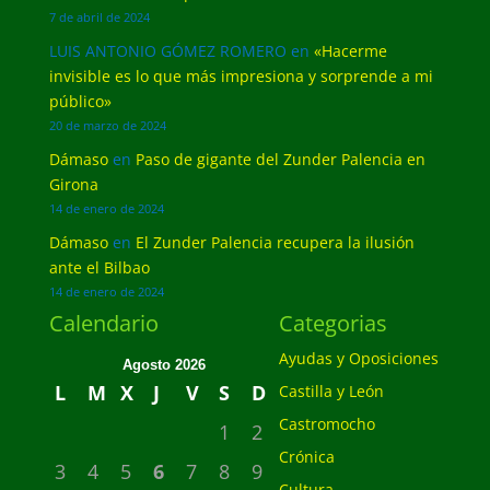
7 de abril de 2024
LUIS ANTONIO GÓMEZ ROMERO
en
«Hacerme
invisible es lo que más impresiona y sorprende a mi
público»
20 de marzo de 2024
Dámaso
en
Paso de gigante del Zunder Palencia en
Girona
14 de enero de 2024
Dámaso
en
El Zunder Palencia recupera la ilusión
ante el Bilbao
14 de enero de 2024
Calendario
Categorias
Ayudas y Oposiciones
Agosto 2026
L
M
X
J
V
S
D
Castilla y León
Castromocho
1
2
Crónica
3
4
5
6
7
8
9
Cultura