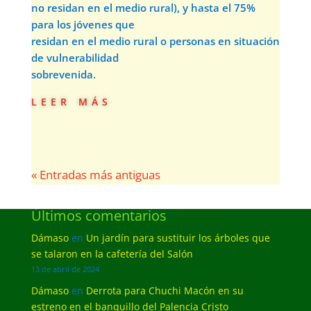
no residan en el medio rural), y hasta el 75%
para los jóvenes que
residan en el medio rural o personas en situación
de vulnerabilidad
sobrevenida.
leer más
« Entradas más antiguas
Últimos comentarios
Dámaso
en
Un jardín para sustituir los árboles que
se talaron en la cafetería del Salón
13 de abril de 2024
Dámaso
en
Derrota para Chuchi Macón en su
estreno en el banquillo del Palencia Cristo