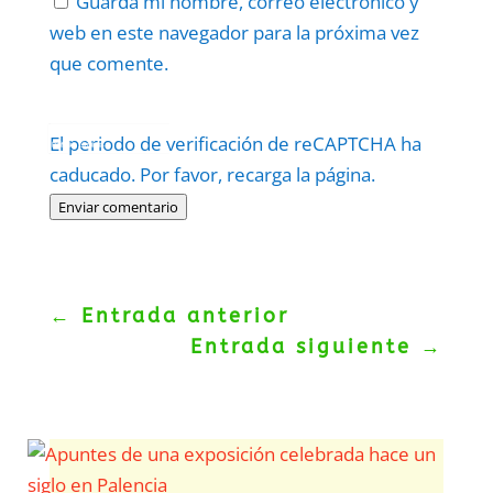
Guarda mi nombre, correo electrónico y
web en este navegador para la próxima vez
que comente.
Protegidos por
reCAPTCHA
El periodo de verificación de reCAPTCHA ha
Politica
–
Términos
.
caducado. Por favor, recarga la página.
Enviar comentario
←
Entrada anterior
Entrada siguiente
→