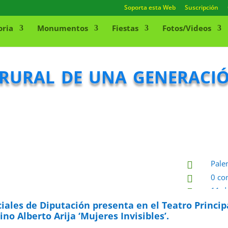
Soporta esta Web
Suscripción
oria
Monumentos
Fiestas
Fotos/Videos
rural de una generació
Pale

0 co

11 d

ciales de Diputación presenta en el Teatro Princip
no Alberto Arija ‘Mujeres Invisibles’.