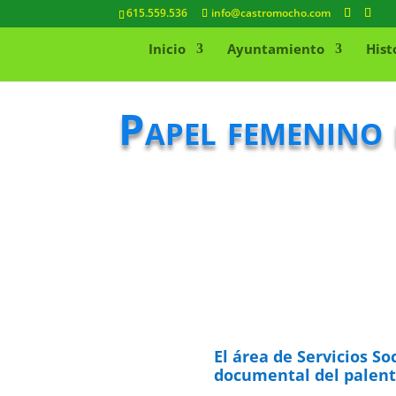
615.559.536
info@castromocho.com
Inicio
Ayuntamiento
Hist
Papel femenino 
El área de Servicios So
documental del palenti