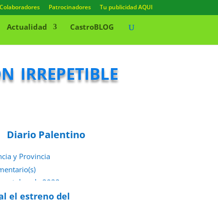
Colaboradores
Patrocinadores
Tu publicidad AQUI
Actualidad
CastroBLOG
n irrepetible
Diario Palentino
ncia y Provincia
mentario(s)
e octubre de 2022
al el estreno del