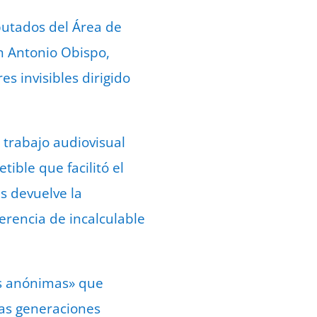
putados del Área de
an Antonio Obispo,
s invisibles dirigido
l trabajo audiovisual
ible que facilitó el
es devuelve la
erencia de incalculable
as anónimas» que
las generaciones