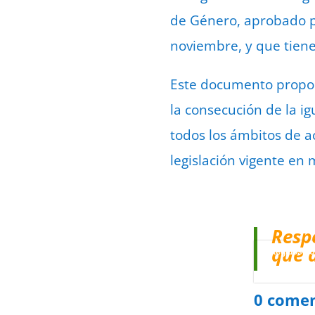
de Género, aprobado po
noviembre, y que tiene
Este documento propone
la consecución de la i
todos los ámbitos de ac
legislación vigente en
Resp
que 
Protegidos p
Politica
–
Tér
0 comen