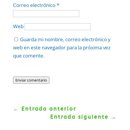
Correo electrónico
*
Web
Guarda mi nombre, correo electrónico y
web en este navegador para la próxima vez
que comente.
Protegidos por
reCAPTCHA
Politica
–
Términos
.
Enviar comentario
←
Entrada anterior
Entrada siguiente
→