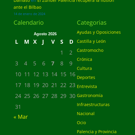
Dámaso
en
El Zunder Palencia recupera la ilusión
ante el Bilbao
14 de enero de 2024
Calendario
Categorias
Ayudas y Oposiciones
Agosto 2026
L
M
X
J
V
S
D
Castilla y León
Castromocho
1
2
Crónica
3
4
5
6
7
8
9
Cultura
10
11
12
13
14
15
16
Deportes
17
18
19
20
21
22
23
Entrevista
24
25
26
27
28
29
30
Gastronomía
Infraestructuras
31
Nacional
« Mar
Ocio
Palencia y Provincia