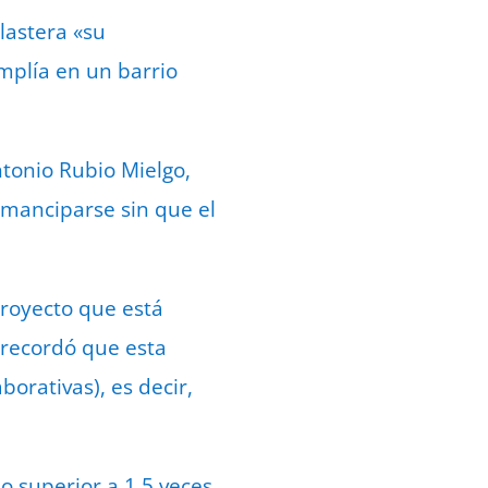
lastera «su
amplía en un barrio
ntonio Rubio Mielgo,
emanciparse sin que el
proyecto que está
 recordó que esta
orativas), es decir,
o superior a 1,5 veces