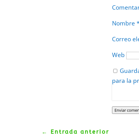
Comenta
Nombre
Correo el
Web
Guarda
para la p
Protegidos p
Politica
–
Tér
Enviar comen
←
Entrada anterior