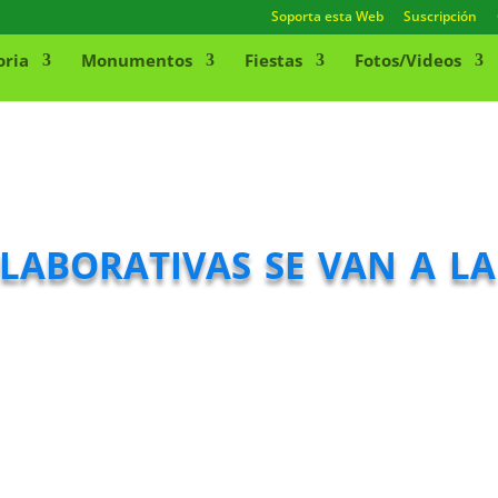
Soporta esta Web
Suscripción
oria
Monumentos
Fiestas
Fotos/Videos
olaborativas se van a l