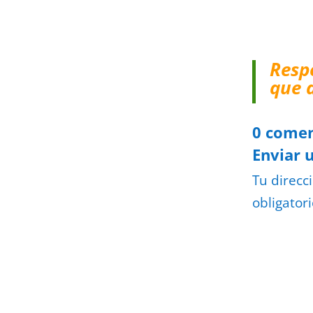
Resp
que 
0 comen
Enviar 
Tu direcc
obligator