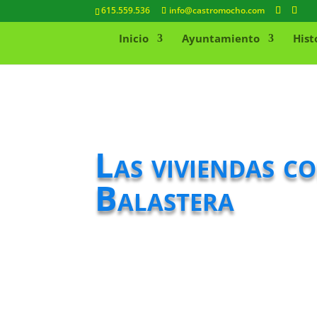
615.559.536
info@castromocho.com
Inicio
Ayuntamiento
Hist
Las viviendas c
Balastera