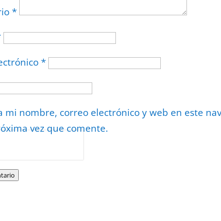
rio
*
*
ectrónico
*
 mi nombre, correo electrónico y web en este na
róxima vez que comente.
or
reCAPTCHA
minos
.
tario