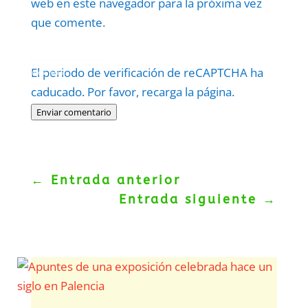
web en este navegador para la próxima vez
que comente.
Protegidos por
reCAPTCHA
El periodo de verificación de reCAPTCHA ha
Politica
–
Términos
.
caducado. Por favor, recarga la página.
Enviar comentario
←
Entrada anterior
Entrada siguiente
→