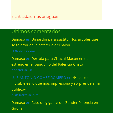
« Entradas más antiguas
Últimos comentarios
Dámaso
en
Un jardín para sustituir los árboles que
se talaron en la cafetería del Salón
13 de abril de 2024
Dámaso
en
Derrota para Chuchi Macón en su
estreno en el banquillo del Palencia Cristo
7 de abril de 2024
LUIS ANTONIO GÓMEZ ROMERO
en
«Hacerme
invisible es lo que más impresiona y sorprende a mi
público»
20 de marzo de 2024
Dámaso
en
Paso de gigante del Zunder Palencia en
Girona