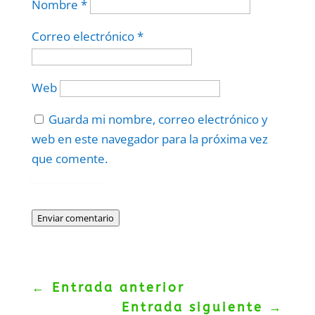
Nombre
*
Correo electrónico
*
Web
Guarda mi nombre, correo electrónico y
web en este navegador para la próxima vez
que comente.
Protegidos por
reCAPTCHA
Politica
–
Términos
.
Enviar comentario
←
Entrada anterior
Entrada siguiente
→