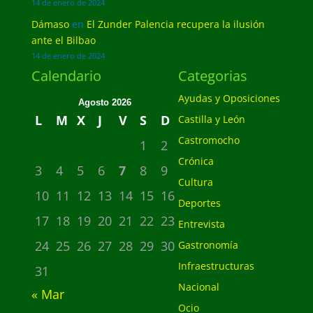
14 de enero de 2024
Dámaso
en
El Zunder Palencia recupera la ilusión
ante el Bilbao
14 de enero de 2024
Calendario
Categorias
Ayudas y Oposiciones
Agosto 2026
L
M
X
J
V
S
D
Castilla y León
Castromocho
1
2
Crónica
3
4
5
6
7
8
9
Cultura
10
11
12
13
14
15
16
Deportes
17
18
19
20
21
22
23
Entrevista
24
25
26
27
28
29
30
Gastronomía
Infraestructuras
31
Nacional
« Mar
Ocio