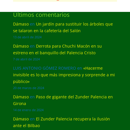
Últimos comentarios
Dámaso
en
Un jardín para sustituir los árboles que
se talaron en la cafetería del Salón
13 de abril de 2024
Dámaso
en
Derrota para Chuchi Macón en su
estreno en el banquillo del Palencia Cristo
7 de abril de 2024
LUIS ANTONIO GÓMEZ ROMERO
en
«Hacerme
invisible es lo que más impresiona y sorprende a mi
público»
20 de marzo de 2024
Dámaso
en
Paso de gigante del Zunder Palencia en
Girona
14 de enero de 2024
Dámaso
en
El Zunder Palencia recupera la ilusión
ante el Bilbao