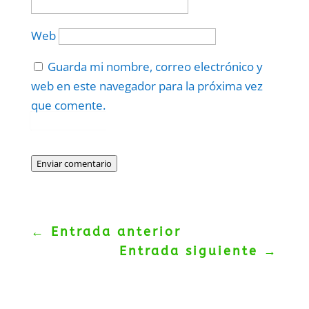
Web
Guarda mi nombre, correo electrónico y
web en este navegador para la próxima vez
que comente.
Protegidos por
reCAPTCHA
Politica
–
Términos
.
Enviar comentario
←
Entrada anterior
Entrada siguiente
→