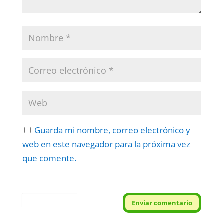
Guarda mi nombre, correo electrónico y
web en este navegador para la próxima vez
que comente.
Protegidos por
reCAPTCHA
Enviar comentario
Politica
–
Términos
.