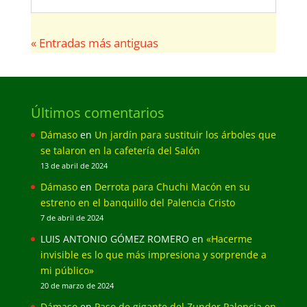
« Entradas más antiguas
Últimos comentarios
Dámaso
en
Un jardín para sustituir los árboles que
se talaron en la cafetería del Salón
13 de abril de 2024
Dámaso
en
Derrota para Chuchi Macón en su
estreno en el banquillo del Palencia Cristo
7 de abril de 2024
LUIS ANTONIO GÓMEZ ROMERO
en
«Hacerme
invisible es lo que más impresiona y sorprende a
mi público»
20 de marzo de 2024
Dámaso
en
Paso de gigante del Zunder Palencia en