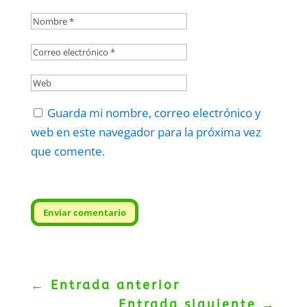
Guarda mi nombre, correo electrónico y
web en este navegador para la próxima vez
que comente.
Protegidos por
reCAPTCHA
Politica
–
Términos
.
Enviar comentario
←
Entrada anterior
Entrada siguiente
→