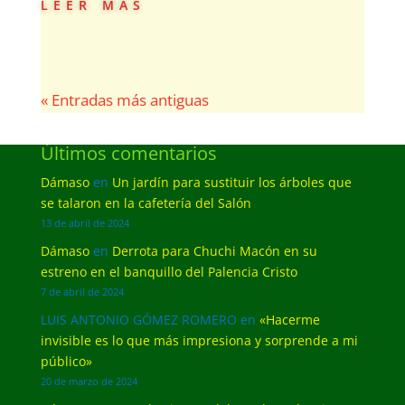
leer más
« Entradas más antiguas
Últimos comentarios
Dámaso
en
Un jardín para sustituir los árboles que
se talaron en la cafetería del Salón
13 de abril de 2024
Dámaso
en
Derrota para Chuchi Macón en su
estreno en el banquillo del Palencia Cristo
7 de abril de 2024
LUIS ANTONIO GÓMEZ ROMERO
en
«Hacerme
invisible es lo que más impresiona y sorprende a mi
público»
20 de marzo de 2024