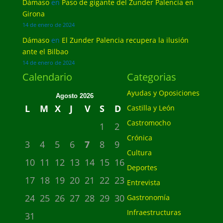
Dámaso
en
Paso de gigante del Zunder Palencia en
Girona
14 de enero de 2024
Dámaso
en
El Zunder Palencia recupera la ilusión
ante el Bilbao
14 de enero de 2024
Calendario
Categorias
Ayudas y Oposiciones
Agosto 2026
L
M
X
J
V
S
D
Castilla y León
Castromocho
1
2
Crónica
3
4
5
6
7
8
9
Cultura
10
11
12
13
14
15
16
Deportes
17
18
19
20
21
22
23
Entrevista
24
25
26
27
28
29
30
Gastronomía
Infraestructuras
31