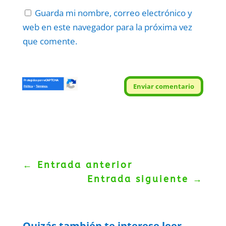
Guarda mi nombre, correo electrónico y
web en este navegador para la próxima vez
que comente.
Protegidos por
reCAPTCHA
Enviar comentario
Politica
–
Términos
.
←
Entrada anterior
Entrada siguiente
→
Quizás también te interese leer...