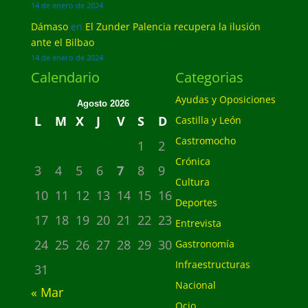
14 de enero de 2024
Dámaso
en
El Zunder Palencia recupera la ilusión
ante el Bilbao
14 de enero de 2024
Calendario
Categorias
Ayudas y Oposiciones
Agosto 2026
L
M
X
J
V
S
D
Castilla y León
Castromocho
1
2
Crónica
3
4
5
6
7
8
9
Cultura
10
11
12
13
14
15
16
Deportes
17
18
19
20
21
22
23
Entrevista
24
25
26
27
28
29
30
Gastronomía
Infraestructuras
31
Nacional
« Mar
Ocio