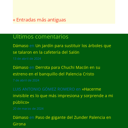
« Entradas más antiguas
Últimos comentarios
Dámaso
en
Un jardín para sustituir los árboles que
se talaron en la cafetería del Salón
13 de abril de 2024
Dámaso
en
Derrota para Chuchi Macón en su
estreno en el banquillo del Palencia Cristo
7 de abril de 2024
LUIS ANTONIO GÓMEZ ROMERO
en
«Hacerme
invisible es lo que más impresiona y sorprende a mi
público»
20 de marzo de 2024
Dámaso
en
Paso de gigante del Zunder Palencia en
Girona