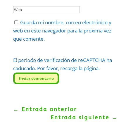
Guarda mi nombre, correo electrónico y
web en este navegador para la próxima vez
que comente.
El periodo de verificación de reCAPTCHA ha
Protegidos por
reCAPTCHA
Politica
–
Términos
.
caducado. Por favor, recarga la página.
Enviar comentario
←
Entrada anterior
Entrada siguiente
→