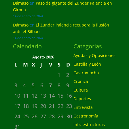
Dámaso
en
Paso de gigante del Zunder Palencia en
Girona
14 de enero de 2024
Dámaso
en
El Zunder Palencia recupera la ilusión
ante el Bilbao
14 de enero de 2024
Calendario
Categorias
Ayudas y Oposiciones
Agosto 2026
L
M
X
J
V
S
D
Castilla y León
Castromocho
1
2
Crónica
3
4
5
6
7
8
9
Cultura
10
11
12
13
14
15
16
Deportes
17
18
19
20
21
22
23
Entrevista
24
25
26
27
28
29
30
Gastronomía
Infraestructuras
31