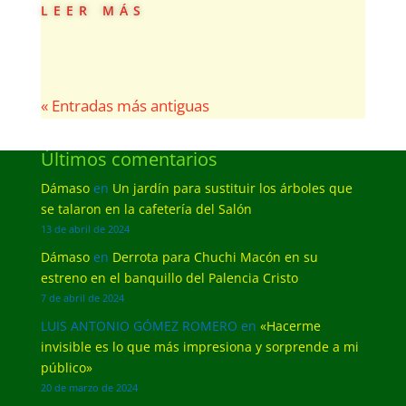
leer más
« Entradas más antiguas
Últimos comentarios
Dámaso
en
Un jardín para sustituir los árboles que
se talaron en la cafetería del Salón
13 de abril de 2024
Dámaso
en
Derrota para Chuchi Macón en su
estreno en el banquillo del Palencia Cristo
7 de abril de 2024
LUIS ANTONIO GÓMEZ ROMERO
en
«Hacerme
invisible es lo que más impresiona y sorprende a mi
público»
20 de marzo de 2024