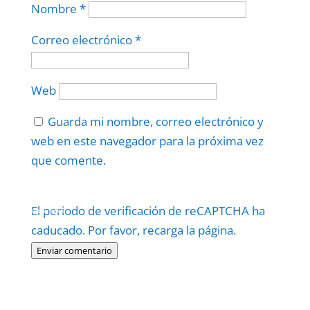
Nombre
*
Correo electrónico
*
Web
Guarda mi nombre, correo electrónico y
web en este navegador para la próxima vez
que comente.
Protegidos por
reCAPTCHA
El periodo de verificación de reCAPTCHA ha
Politica
–
Términos
.
caducado. Por favor, recarga la página.
Enviar comentario