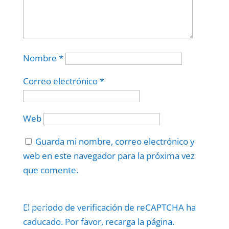
Nombre
*
Correo electrónico
*
Web
Guarda mi nombre, correo electrónico y
web en este navegador para la próxima vez
que comente.
Protegidos por
reCAPTCHA
El periodo de verificación de reCAPTCHA ha
Politica
–
Términos
.
caducado. Por favor, recarga la página.