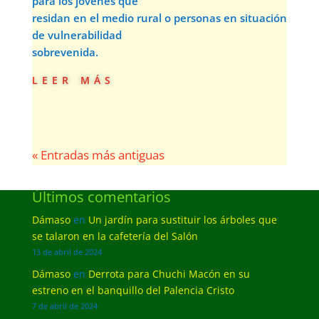
para los jóvenes que
residan en el medio rural o personas en situación
de vulnerabilidad
sobrevenida.
leer más
« Entradas más antiguas
Últimos comentarios
Dámaso
en
Un jardín para sustituir los árboles que
se talaron en la cafetería del Salón
13 de abril de 2024
Dámaso
en
Derrota para Chuchi Macón en su
estreno en el banquillo del Palencia Cristo
7 de abril de 2024