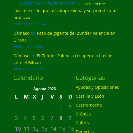
LUIS ANTONIO GÓMEZ ROMERO
en
«Hacerme
invisible es lo que más impresiona y sorprende a mi
público»
20 de marzo de 2024
Dámaso
en
Paso de gigante del Zunder Palencia en
Girona
14 de enero de 2024
Dámaso
en
El Zunder Palencia recupera la ilusión
ante el Bilbao
14 de enero de 2024
Calendario
Categorias
Ayudas y Oposiciones
Agosto 2026
L
M
X
J
V
S
D
Castilla y León
Castromocho
1
2
Crónica
3
4
5
6
7
8
9
Cultura
10
11
12
13
14
15
16
Deportes