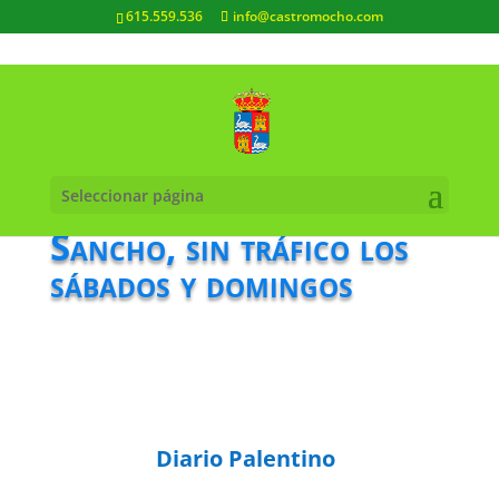
615.559.536
info@castromocho.com
La Cestilla y Don
Seleccionar página
Sancho, sin tráfico los
sábados y domingos
Diario Palentino