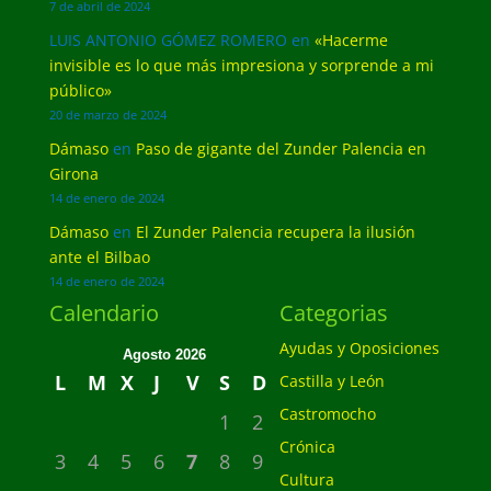
7 de abril de 2024
LUIS ANTONIO GÓMEZ ROMERO
en
«Hacerme
invisible es lo que más impresiona y sorprende a mi
público»
20 de marzo de 2024
Dámaso
en
Paso de gigante del Zunder Palencia en
Girona
14 de enero de 2024
Dámaso
en
El Zunder Palencia recupera la ilusión
ante el Bilbao
14 de enero de 2024
Calendario
Categorias
Ayudas y Oposiciones
Agosto 2026
L
M
X
J
V
S
D
Castilla y León
Castromocho
1
2
Crónica
3
4
5
6
7
8
9
Cultura