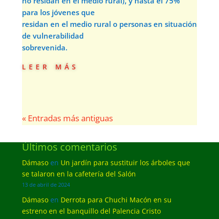
no residan en el medio rural), y hasta el 75%
para los jóvenes que
residan en el medio rural o personas en situación
de vulnerabilidad
sobrevenida.
leer más
« Entradas más antiguas
Últimos comentarios
Dámaso
en
Un jardín para sustituir los árboles que
se talaron en la cafetería del Salón
13 de abril de 2024
Dámaso
en
Derrota para Chuchi Macón en su
estreno en el banquillo del Palencia Cristo