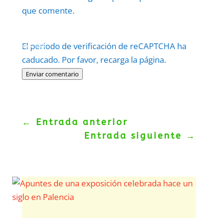
que comente.
Protegidos por
reCAPTCHA
El periodo de verificación de reCAPTCHA ha
Politica
–
Términos
.
caducado. Por favor, recarga la página.
Enviar comentario
←
Entrada anterior
Entrada siguiente
→