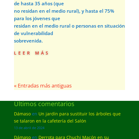
de hasta 35 años (que
no residan en el medio rural), y hasta el 75%
para los jóvenes que
residan en el medio rural o personas en situación
de vulnerabilidad
sobrevenida.
leer más
« Entradas más antiguas
Últimos comentarios
Dámaso
en
Un jardín para sustituir los árboles que
se talaron en la cafetería del Salón
13 de abril de 2024
Dámaso
en
Derrota para Chuchi Macón en su