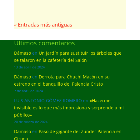
« Entradas más antiguas
Últimos comentarios
Dámaso
en
Un jardín para sustituir los árboles que
se talaron en la cafetería del Salón
13 de abril de 2024
Dámaso
en
Derrota para Chuchi Macón en su
estreno en el banquillo del Palencia Cristo
7 de abril de 2024
LUIS ANTONIO GÓMEZ ROMERO
en
«Hacerme
invisible es lo que más impresiona y sorprende a mi
público»
20 de marzo de 2024
Dámaso
en
Paso de gigante del Zunder Palencia en
Girona