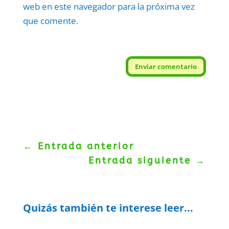
web en este navegador para la próxima vez
que comente.
Protegidos por
reCAPTCHA
Enviar comentario
Politica
–
Términos
.
←
Entrada anterior
Entrada siguiente
→
Quizás también te interese leer...