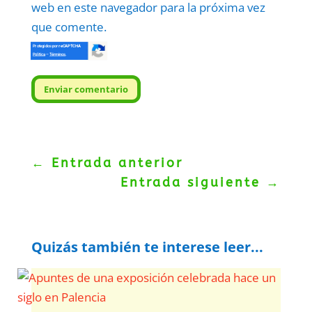
web en este navegador para la próxima vez
que comente.
Protegidos por
reCAPTCHA
Politica
–
Términos
.
Enviar comentario
←
Entrada anterior
Entrada siguiente
→
Quizás también te interese leer...