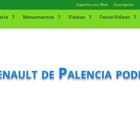
Soporta esta Web
Suscripción
oria
Monumentos
Fiestas
Fotos/Videos
enault de Palencia pod