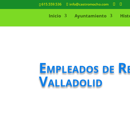
615.559.536
info@castromocho.com
Inicio
Ayuntamiento
Hist
Empleados de R
Valladolid