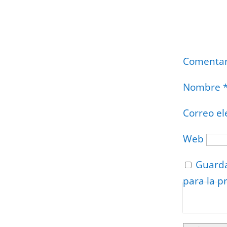
Comenta
Nombre
Correo el
Web
Guarda
para la p
Protegidos p
Politica
–
Tér