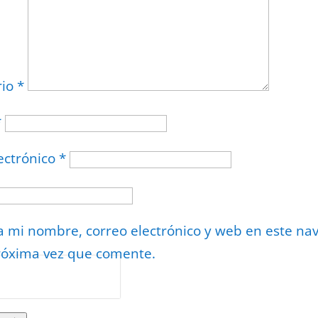
rio
*
*
ectrónico
*
 mi nombre, correo electrónico y web en este na
róxima vez que comente.
or
reCAPTCHA
minos
.