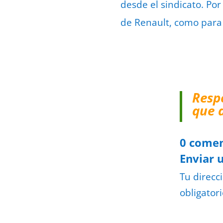
desde el sindicato. Po
de Renault, como para 
Resp
que 
0 comen
Enviar 
Tu direcc
obligator