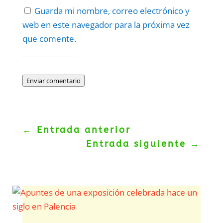
Guarda mi nombre, correo electrónico y
web en este navegador para la próxima vez
que comente.
Protegidos por
reCAPTCHA
Politica
–
Términos
.
Enviar comentario
←
Entrada anterior
Entrada siguiente
→