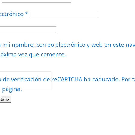
ectrónico
*
 mi nombre, correo electrónico y web en este na
róxima vez que comente.
or
reCAPTCHA
o de verificación de reCAPTCHA ha caducado. Por f
minos
.
a página.
tario