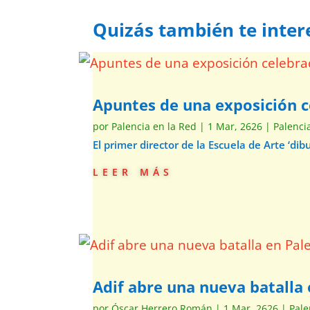
Quizás también te inter
Apuntes de una exposición c
por
Palencia en la Red
|
1 Mar, 2626
|
Palenci
El primer director de la Escuela de Arte ‘d
leer más
Adif abre una nueva batalla 
por
Óscar Herrero Román
|
1 Mar, 2626
|
Pale