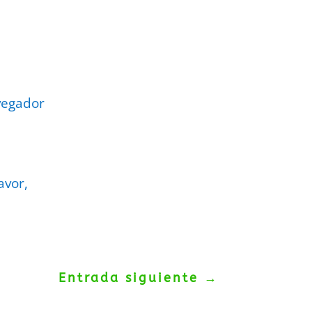
vegador
avor,
Entrada siguiente
→