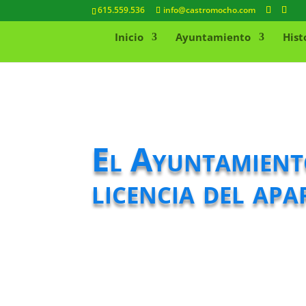
615.559.536
info@castromocho.com
Inicio
Ayuntamiento
Hist
El Ayuntamiento
licencia del ap