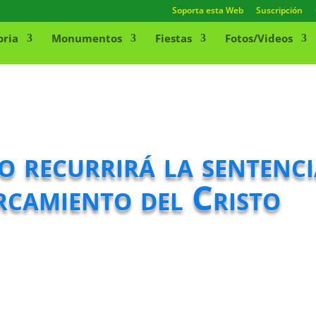
Soporta esta Web
Suscripción
oria
Monumentos
Fiestas
Fotos/Videos
 recurrirá la sentenci
arcamiento del Cristo