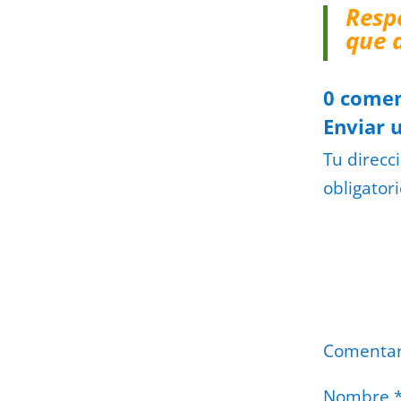
Resp
que 
0 comen
Enviar 
Tu direcc
obligator
Comenta
Nombre