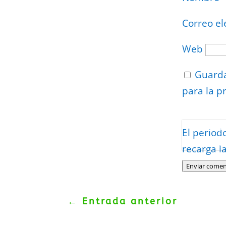
Correo el
Web
Guarda
para la p
Protegidos p
El period
Politica
–
Tér
recarga l
Enviar comen
←
Entrada anterior