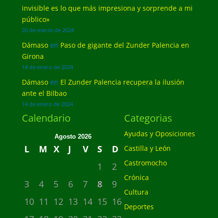
invisible es lo que más impresiona y sorprende a mi
público»
20 de marzo de 2024
Dámaso
en
Paso de gigante del Zunder Palencia en
Girona
14 de enero de 2024
Dámaso
en
El Zunder Palencia recupera la ilusión
ante el Bilbao
14 de enero de 2024
Calendario
Categorias
Ayudas y Oposiciones
Agosto 2026
L
M
X
J
V
S
D
Castilla y León
Castromocho
1
2
Crónica
3
4
5
6
7
8
9
Cultura
10
11
12
13
14
15
16
Deportes