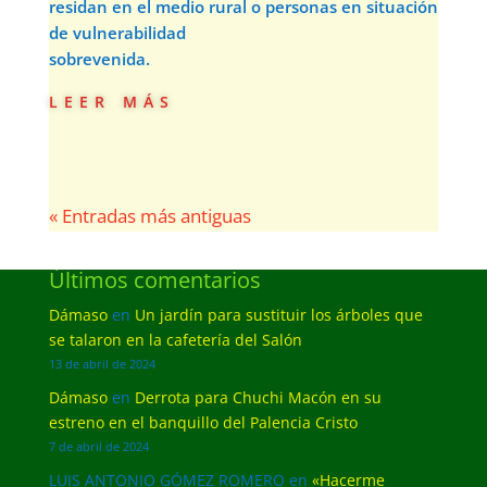
residan en el medio rural o personas en situación
de vulnerabilidad
sobrevenida.
leer más
« Entradas más antiguas
Últimos comentarios
Dámaso
en
Un jardín para sustituir los árboles que
se talaron en la cafetería del Salón
13 de abril de 2024
Dámaso
en
Derrota para Chuchi Macón en su
estreno en el banquillo del Palencia Cristo
7 de abril de 2024
LUIS ANTONIO GÓMEZ ROMERO
en
«Hacerme