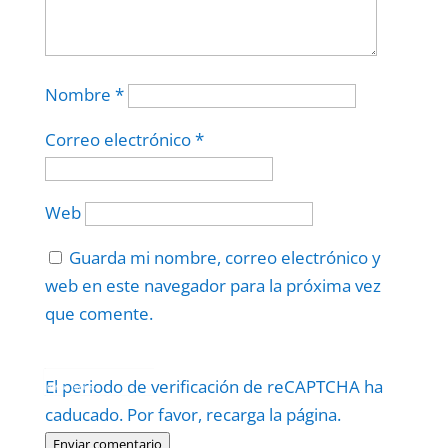
Nombre
*
Correo electrónico
*
Web
Guarda mi nombre, correo electrónico y
web en este navegador para la próxima vez
que comente.
Protegidos por
reCAPTCHA
El periodo de verificación de reCAPTCHA ha
Politica
–
Términos
.
caducado. Por favor, recarga la página.
Enviar comentario