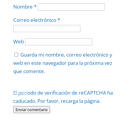
Nombre
*
Correo electrónico
*
Web
Guarda mi nombre, correo electrónico y
web en este navegador para la próxima vez
que comente.
Protegidos por
reCAPTCHA
El periodo de verificación de reCAPTCHA ha
Politica
–
Términos
.
caducado. Por favor, recarga la página.
Enviar comentario