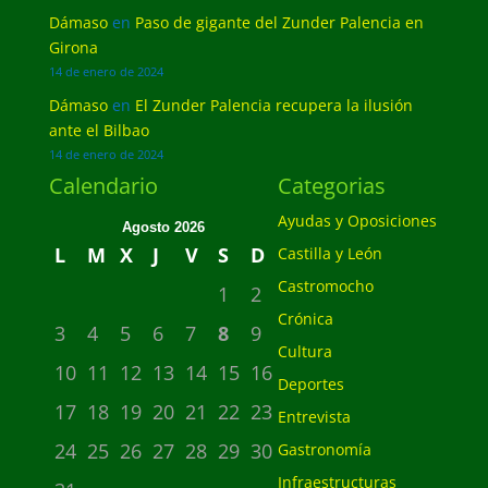
Dámaso
en
Paso de gigante del Zunder Palencia en
Girona
14 de enero de 2024
Dámaso
en
El Zunder Palencia recupera la ilusión
ante el Bilbao
14 de enero de 2024
Calendario
Categorias
Ayudas y Oposiciones
Agosto 2026
L
M
X
J
V
S
D
Castilla y León
Castromocho
1
2
Crónica
3
4
5
6
7
8
9
Cultura
10
11
12
13
14
15
16
Deportes
17
18
19
20
21
22
23
Entrevista
24
25
26
27
28
29
30
Gastronomía
Infraestructuras