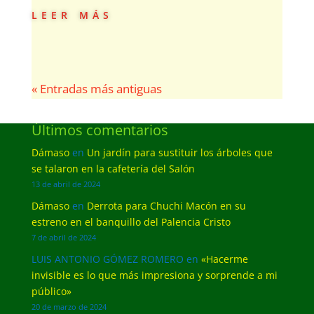
leer más
« Entradas más antiguas
Últimos comentarios
Dámaso
en
Un jardín para sustituir los árboles que
se talaron en la cafetería del Salón
13 de abril de 2024
Dámaso
en
Derrota para Chuchi Macón en su
estreno en el banquillo del Palencia Cristo
7 de abril de 2024
LUIS ANTONIO GÓMEZ ROMERO
en
«Hacerme
invisible es lo que más impresiona y sorprende a mi
público»
20 de marzo de 2024