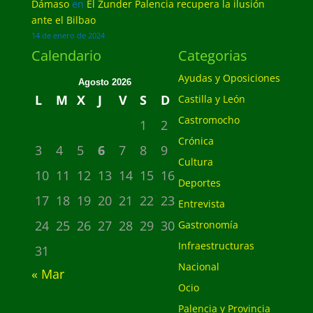
Dámaso
en
El Zunder Palencia recupera la ilusión
ante el Bilbao
14 de enero de 2024
Calendario
Categorias
Ayudas y Oposiciones
Agosto 2026
L
M
X
J
V
S
D
Castilla y León
Castromocho
1
2
Crónica
3
4
5
6
7
8
9
Cultura
10
11
12
13
14
15
16
Deportes
17
18
19
20
21
22
23
Entrevista
24
25
26
27
28
29
30
Gastronomía
Infraestructuras
31
Nacional
« Mar
Ocio
Palencia y Provincia