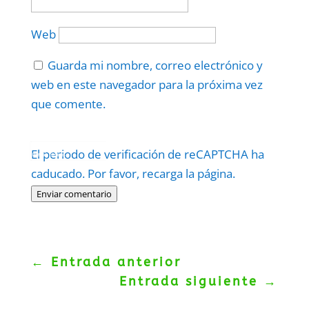
Web
Guarda mi nombre, correo electrónico y
web en este navegador para la próxima vez
que comente.
Protegidos por
reCAPTCHA
El periodo de verificación de reCAPTCHA ha
Politica
–
Términos
.
caducado. Por favor, recarga la página.
Enviar comentario
←
Entrada anterior
Entrada siguiente
→