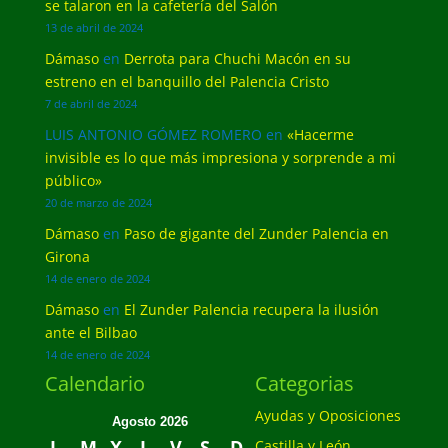
se talaron en la cafetería del Salón
13 de abril de 2024
Dámaso
en
Derrota para Chuchi Macón en su
estreno en el banquillo del Palencia Cristo
7 de abril de 2024
LUIS ANTONIO GÓMEZ ROMERO
en
«Hacerme
invisible es lo que más impresiona y sorprende a mi
público»
20 de marzo de 2024
Dámaso
en
Paso de gigante del Zunder Palencia en
Girona
14 de enero de 2024
Dámaso
en
El Zunder Palencia recupera la ilusión
ante el Bilbao
14 de enero de 2024
Calendario
Categorias
Ayudas y Oposiciones
Agosto 2026
L
M
X
J
V
S
D
Castilla y León