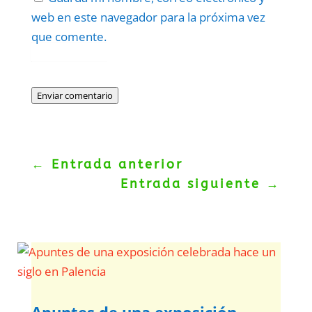
web en este navegador para la próxima vez
que comente.
Protegidos por
reCAPTCHA
Politica
–
Términos
.
Enviar comentario
←
Entrada anterior
Entrada siguiente
→