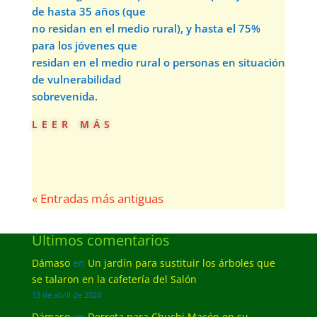
de hasta 35 años (que
no residan en el medio rural), y hasta el 75%
para los jóvenes que
residan en el medio rural o personas en situación
de vulnerabilidad
sobrevenida.
leer más
« Entradas más antiguas
Últimos comentarios
Dámaso
en
Un jardín para sustituir los árboles que
se talaron en la cafetería del Salón
13 de abril de 2024
Dámaso
en
Derrota para Chuchi Macón en su