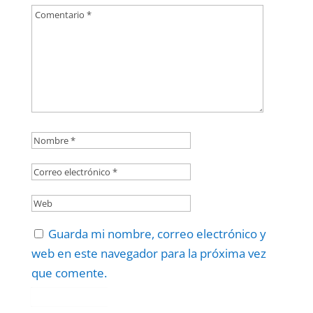
Guarda mi nombre, correo electrónico y
web en este navegador para la próxima vez
que comente.
Protegidos por
reCAPTCHA
Politica
–
Términos
.