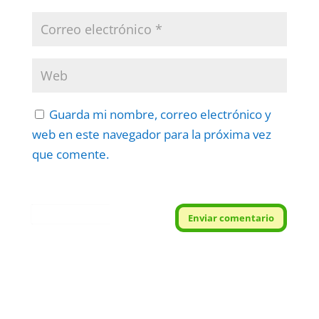
Guarda mi nombre, correo electrónico y
web en este navegador para la próxima vez
que comente.
Protegidos por
reCAPTCHA
Enviar comentario
Politica
–
Términos
.