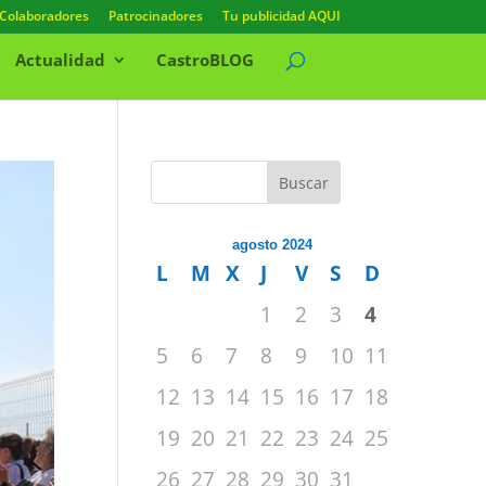
Colaboradores
Patrocinadores
Tu publicidad AQUI
Actualidad
CastroBLOG
Buscar
agosto 2024
L
M
X
J
V
S
D
1
2
3
4
5
6
7
8
9
10
11
12
13
14
15
16
17
18
19
20
21
22
23
24
25
26
27
28
29
30
31