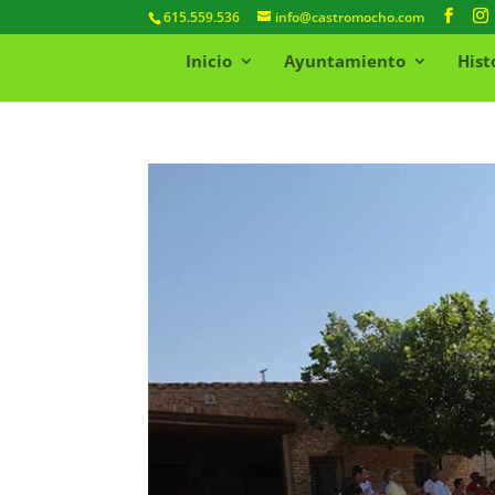
615.559.536
info@castromocho.com
Inicio
Ayuntamiento
Hist