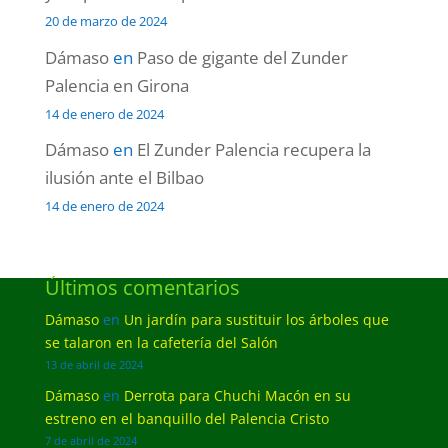
20 de marzo de 2024
Dámaso
en
Paso de gigante del Zunder
Palencia en Girona
14 de enero de 2024
Dámaso
en
El Zunder Palencia recupera la
ilusión ante el Bilbao
14 de enero de 2024
Últimos comentarios
Dámaso
en
Un jardín para sustituir los árboles que
se talaron en la cafetería del Salón
13 de abril de 2024
Dámaso
en
Derrota para Chuchi Macón en su
estreno en el banquillo del Palencia Cristo
7 de abril de 2024