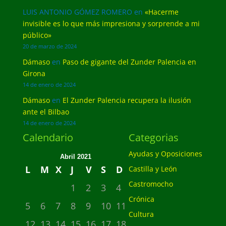
LUIS ANTONIO GÓMEZ ROMERO
en
«Hacerme
invisible es lo que más impresiona y sorprende a mi
público»
20 de marzo de 2024
Dámaso
en
Paso de gigante del Zunder Palencia en
Girona
14 de enero de 2024
Dámaso
en
El Zunder Palencia recupera la ilusión
ante el Bilbao
14 de enero de 2024
Calendario
Categorias
Ayudas y Oposiciones
Abril 2021
L
M
X
J
V
S
D
Castilla y León
Castromocho
1
2
3
4
Crónica
5
6
7
8
9
10
11
Cultura
12
13
14
15
16
17
18