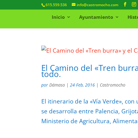
615.559.536
info@castromocho.com
Inicio
Ayuntamiento
Hist
El Camino del «Tren burra
todo.
por
Dámaso
|
24 Feb, 2016
|
Castromocho
El itinerario de la «Vía Verde», c
se desarrolla entre Palencia, Grijo
Ministerio de Agricultura, Aliment