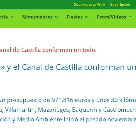
Soporta esta Web
Suscripción
oria
Monumentos
Fiestas
Fotos/Videos
» y el Canal de Castilla conforman u
on un presupuesto de 971.816 euros y unos 30 kilóm
ta, Villamartín, Mazariegos, Baquerín y Castromoch
ación y Medio Ambiente inició el pasado noviembre