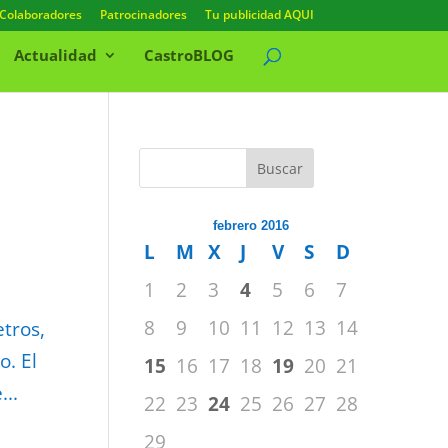
Colaboradores
Patrocinadores
Tu publicidad AQUI
Actualidad
CastroBLOG
Buscar
n
febrero 2016
L
M
X
J
V
S
D
1
2
3
4
5
6
7
8
9
10
11
12
13
14
etros,
o. El
15
16
17
18
19
20
21
...
22
23
24
25
26
27
28
29