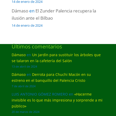
14 de enero de 2024
Dámaso
en
El Zunder Palencia recupera la
ilusión ante el Bilbao
14 de enero de 2024
Últimos comentarios
Dámaso
en
Un jardín para sustituir los árboles que
se talaron en la cafetería del Salón
13 de abril de 2024
Dámaso
en
Derrota para Chuchi Macón en su
estreno en el banquillo del Palencia Cristo
7 de abril de 2024
LUIS ANTONIO GÓMEZ ROMERO
en
«Hacerme
invisible es lo que más impresiona y sorprende a mi
público»
20 de marzo de 2024