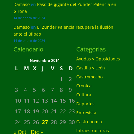
Dámaso
en
Paso de gigante del Zunder Palencia en
Girona
14 de enero de 2024
Dámaso
en
El Zunder Palencia recupera la ilusión
ante el Bilbao
14 de enero de 2024
Calendario
Categorias
Ayudas y Oposiciones
Noviembre 2014
L
M
X
J
V
S
D
Castilla y León
Castromocho
1
2
Crónica
3
4
5
6
7
8
9
Cultura
10
11
12
13
14
15
16
Deportes
17
18
19
20
21
22
23
Entrevista
24
25
26
27
28
29
30
Gastronomía
Infraestructuras
« Oct
Dic »