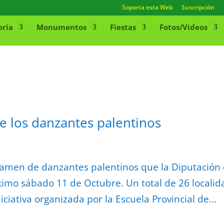
Soporta esta Web
Suscripción
oria
Monumentos
Fiestas
Fotos/Videos
e los danzantes palentinos
tamen de danzantes palentinos que la Diputación
ximo sábado 11 de Octubre. Un total de 26 locali
ciativa organizada por la Escuela Provincial de...