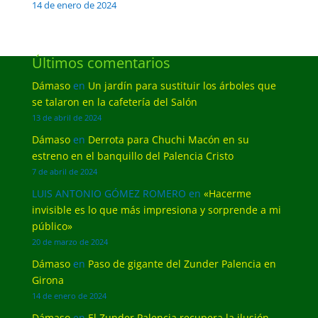
14 de enero de 2024
Últimos comentarios
Dámaso
en
Un jardín para sustituir los árboles que
se talaron en la cafetería del Salón
13 de abril de 2024
Dámaso
en
Derrota para Chuchi Macón en su
estreno en el banquillo del Palencia Cristo
7 de abril de 2024
LUIS ANTONIO GÓMEZ ROMERO
en
«Hacerme
invisible es lo que más impresiona y sorprende a mi
público»
20 de marzo de 2024
Dámaso
en
Paso de gigante del Zunder Palencia en
Girona
14 de enero de 2024
Dámaso
en
El Zunder Palencia recupera la ilusión