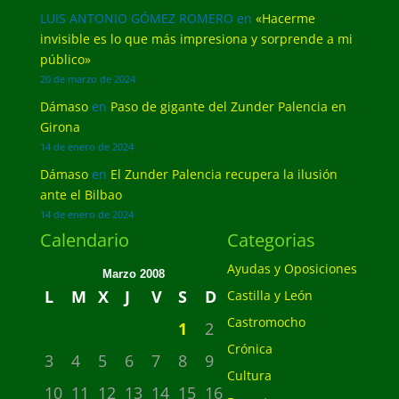
LUIS ANTONIO GÓMEZ ROMERO
en
«Hacerme
invisible es lo que más impresiona y sorprende a mi
público»
20 de marzo de 2024
Dámaso
en
Paso de gigante del Zunder Palencia en
Girona
14 de enero de 2024
Dámaso
en
El Zunder Palencia recupera la ilusión
ante el Bilbao
14 de enero de 2024
Calendario
Categorias
Ayudas y Oposiciones
Marzo 2008
L
M
X
J
V
S
D
Castilla y León
Castromocho
1
2
Crónica
3
4
5
6
7
8
9
Cultura
10
11
12
13
14
15
16