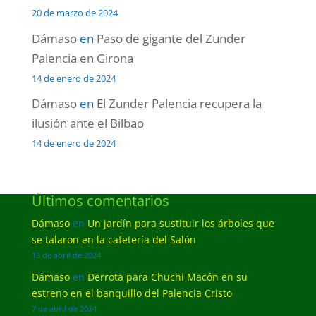
20 de marzo de 2024
Dámaso
en
Paso de gigante del Zunder
Palencia en Girona
14 de enero de 2024
Dámaso
en
El Zunder Palencia recupera la
ilusión ante el Bilbao
14 de enero de 2024
Últimos comentarios
Dámaso
en
Un jardín para sustituir los árboles que
se talaron en la cafetería del Salón
13 de abril de 2024
Dámaso
en
Derrota para Chuchi Macón en su
estreno en el banquillo del Palencia Cristo
7 de abril de 2024