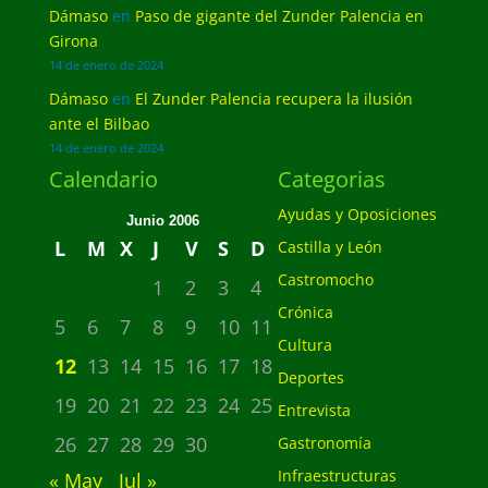
Dámaso
en
Paso de gigante del Zunder Palencia en
Girona
14 de enero de 2024
Dámaso
en
El Zunder Palencia recupera la ilusión
ante el Bilbao
14 de enero de 2024
Calendario
Categorias
Ayudas y Oposiciones
Junio 2006
L
M
X
J
V
S
D
Castilla y León
Castromocho
1
2
3
4
Crónica
5
6
7
8
9
10
11
Cultura
12
13
14
15
16
17
18
Deportes
19
20
21
22
23
24
25
Entrevista
26
27
28
29
30
Gastronomía
Infraestructuras
« May
Jul »