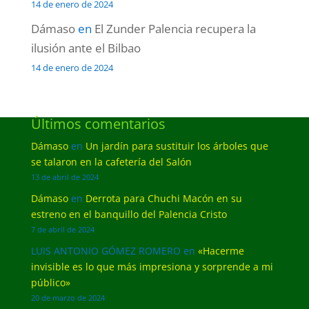
14 de enero de 2024
Dámaso
en
El Zunder Palencia recupera la
ilusión ante el Bilbao
14 de enero de 2024
Últimos comentarios
Dámaso
en
Un jardín para sustituir los árboles que
se talaron en la cafetería del Salón
13 de abril de 2024
Dámaso
en
Derrota para Chuchi Macón en su
estreno en el banquillo del Palencia Cristo
7 de abril de 2024
LUIS ANTONIO GÓMEZ ROMERO
en
«Hacerme
invisible es lo que más impresiona y sorprende a mi
público»
20 de marzo de 2024