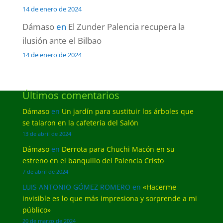
14 de enero de 2024
Dámaso
en
El Zunder Palencia recupera la
ilusión ante el Bilbao
14 de enero de 2024
Últimos comentarios
Dámaso
en
Un jardín para sustituir los árboles que
se talaron en la cafetería del Salón
13 de abril de 2024
Dámaso
en
Derrota para Chuchi Macón en su
estreno en el banquillo del Palencia Cristo
7 de abril de 2024
LUIS ANTONIO GÓMEZ ROMERO
en
«Hacerme
invisible es lo que más impresiona y sorprende a mi
público»
20 de marzo de 2024