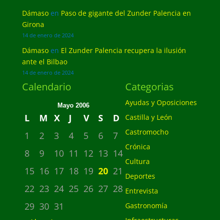
Dámaso
en
Paso de gigante del Zunder Palencia en
Girona
14 de enero de 2024
Dámaso
en
El Zunder Palencia recupera la ilusión
ante el Bilbao
14 de enero de 2024
Calendario
Categorias
Ayudas y Oposiciones
Mayo 2006
L
M
X
J
V
S
D
Castilla y León
Castromocho
1
2
3
4
5
6
7
Crónica
8
9
10
11
12
13
14
Cultura
15
16
17
18
19
20
21
Deportes
22
23
24
25
26
27
28
Entrevista
29
30
31
Gastronomía