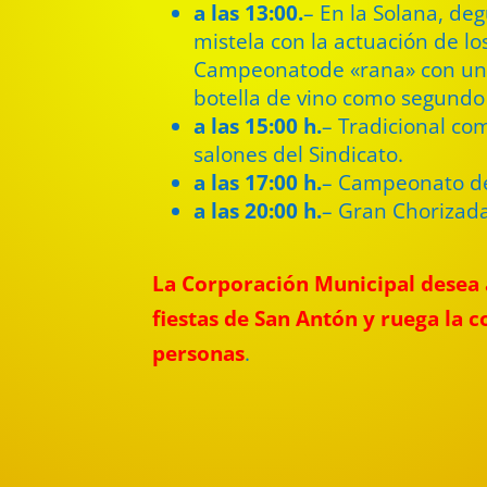
a las 13:00.
– En la Solana, de
mistela con la actuación de l
Campeonatode «rana» con un
botella de vino como segundo
a las 15:00 h.
– Tradicional co
salones del Sindicato.
a las 17:00 h.
– Campeonato d
a las 20:00 h.
– Gran Chorizada
La Corporación Municipal desea a
fiestas de San Antón y ruega la c
personas
.