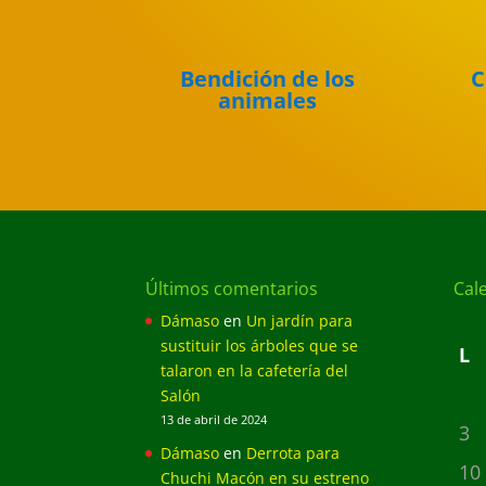
Bendición de los
C
animales
Últimos comentarios
Cal
Dámaso
en
Un jardín para
sustituir los árboles que se
L
talaron en la cafetería del
Salón
13 de abril de 2024
3
Dámaso
en
Derrota para
10
Chuchi Macón en su estreno