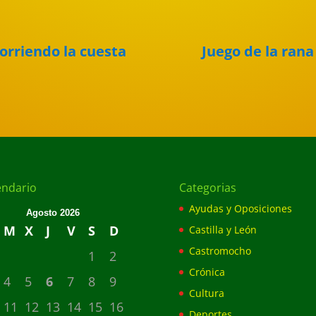
orriendo la cuesta
Juego de la rana
endario
Categorias
Ayudas y Oposiciones
Agosto 2026
M
X
J
V
S
D
Castilla y León
Castromocho
1
2
Crónica
4
5
6
7
8
9
Cultura
11
12
13
14
15
16
Deportes