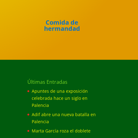
Comida de
hermandad
Últimas Entradas
Apuntes de una exposición
celebrada hace un siglo en
Palencia
Adif abre una nueva batalla en
Palencia
Marta García roza el doblete