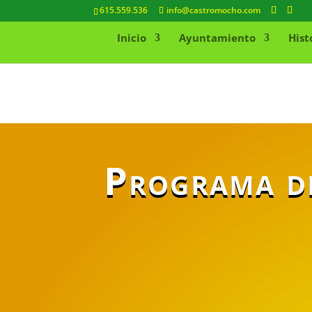
615.559.536
info@castromocho.com
Inicio
Ayuntamiento
Hist
Programa de